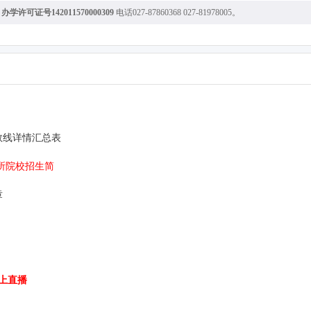
质
办学许可证号142011570000309
电话027-87860368 027-81978005。
数线详情汇总表
0所院校招生简
章
线上直播