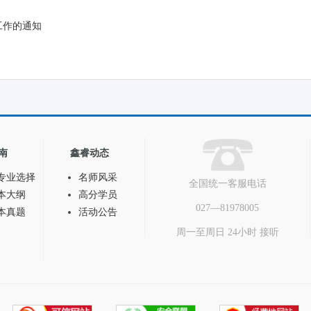
工作的通知
南
鑫睿动态
专业选择
名师风采
全国统一客服电话
本大纲
高分学员
027—81978005
本真题
活动公告
周一至周日 24小时 接听