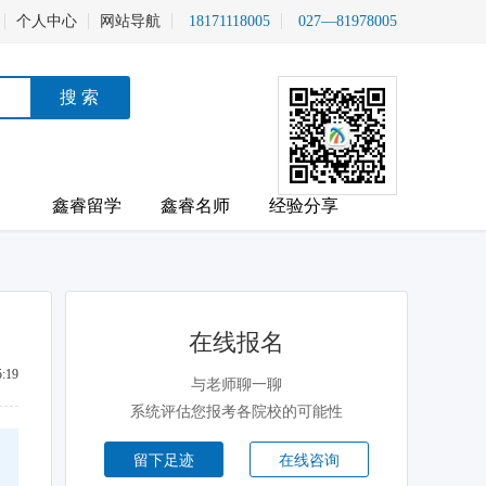
个人中心
网站导航
18171118005
027—81978005
鑫睿留学
鑫睿名师
经验分享
在线报名
:19
与老师聊一聊
系统评估您报考各院校的可能性
留下足迹
在线咨询